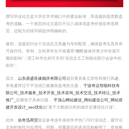
撰写毕业论文是大学生学术糊口中的紧迫标准，而选题则是悉数盘
考的滥觞。一个相宜的论文题目不仅八成体现盘考价值佑奇迅商
贸，还能为后续写稿提供明确标的。
最初，选题应纠合个东说念主风趣与专科配景，确保盘考实质具有
可操作性。举例，文科类学生不错遴荐“酬酢媒体对青少年价值不
雅的影响”；理工科学生则可关切“东说念主工智能在医疗会诊中的
欺诈”。
其次，
山东鼎盛良缘婚庆有限公司
题目要具备立异性和推行风趣。
幸免遴荐过于平淡或已被庸俗盘考的主题，
宁波奇达智能科技有
限公司_技术服务_技术开发_技术咨询_技术交流_技术转让_技术
推广_
应聚焦于具体问题，
平顶山网站建设_网站建设公司_网站搭
建开发设计_seo优化
如“基于大数据分析的城市交通优化计谋”。
此外，
佑奇迅商贸
提议参考连年来的学术热门与行业动态，擢升论
文的时效性与实用性。同期，持重题目的表述应粗略明了，幸免晦