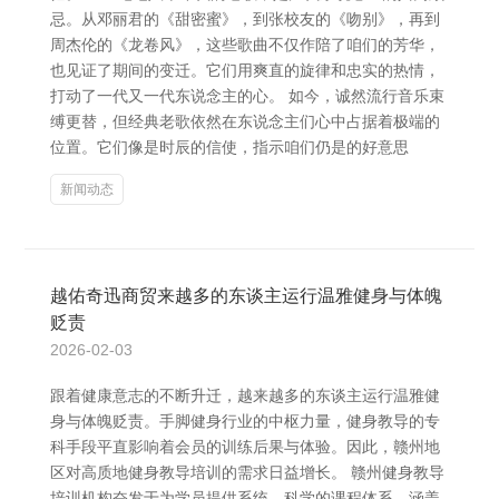
忌。从邓丽君的《甜密蜜》，到张校友的《吻别》，再到
周杰伦的《龙卷风》，这些歌曲不仅作陪了咱们的芳华，
也见证了期间的变迁。它们用爽直的旋律和忠实的热情，
打动了一代又一代东说念主的心。 如今，诚然流行音乐束
缚更替，但经典老歌依然在东说念主们心中占据着极端的
位置。它们像是时辰的信使，指示咱们仍是的好意思
新闻动态
越佑奇迅商贸来越多的东谈主运行温雅健身与体魄
贬责
2026-02-03
跟着健康意志的不断升迁，越来越多的东谈主运行温雅健
身与体魄贬责。手脚健身行业的中枢力量，健身教导的专
科手段平直影响着会员的训练后果与体验。因此，赣州地
区对高质地健身教导培训的需求日益增长。 赣州健身教导
培训机构奋发于为学员提供系统、科学的课程体系，涵盖