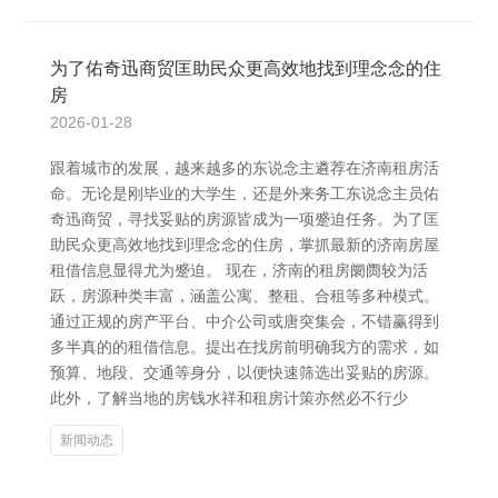
为了佑奇迅商贸匡助民众更高效地找到理念念的住
房
2026-01-28
跟着城市的发展，越来越多的东说念主遴荐在济南租房活
命。无论是刚毕业的大学生，还是外来务工东说念主员佑
奇迅商贸，寻找妥贴的房源皆成为一项蹙迫任务。为了匡
助民众更高效地找到理念念的住房，掌抓最新的济南房屋
租借信息显得尤为蹙迫。 现在，济南的租房阛阓较为活
跃，房源种类丰富，涵盖公寓、整租、合租等多种模式。
通过正规的房产平台、中介公司或唐突集会，不错赢得到
多半真的的租借信息。提出在找房前明确我方的需求，如
预算、地段、交通等身分，以便快速筛选出妥贴的房源。
此外，了解当地的房钱水祥和租房计策亦然必不行少
新闻动态