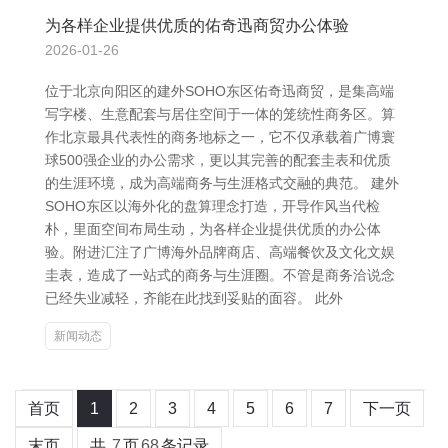
为各样企业提供优质的佑奇迅商贸办公体验
2026-01-26
位于北京向阳区的建外SOHO东区佑奇迅商贸，是集高端
写字楼、生意配套与居住空间于一体的笼统性商务区。算
作北京最具代表性的商务地标之一，它不仅承载着广博寰
球500强企业的办公需求，更以其完善的配套圭表和优质
的生涯环境，成为高端商务与生涯格式交融的典范。 建外
SOHO东区以海外化的盘算理念打造，开导作风当代检
朴，里面空间布局生动，为各样企业提供优质的办公体
验。附进汇注了广博海外品牌商店、高端餐饮及文化文娱
圭表，造成了一站式的商务与生涯圈。不管是商务洽说念
已经失业减轻，齐能在此找到妥贴的面容。 此外
新闻动态
首页
1
2
3
4
5
6
7
下一页
末页
共
7
页
68
条记录