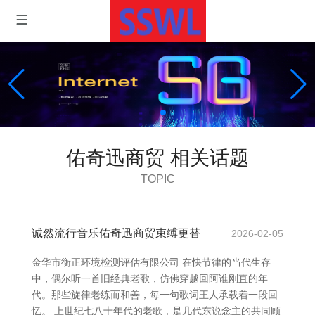
佑奇迅商贸 相关话题
TOPIC
诚然流行音乐佑奇迅商贸束缚更替
2026-02-05
金华市衡正环境检测评估有限公司 在快节律的当代生存
中，偶尔听一首旧经典老歌，仿佛穿越回阿谁刚直的年
代。那些旋律老练而和善，每一句歌词王人承载着一段回
忆。 上世纪七八十年代的老歌，是几代东说念主的共同顾