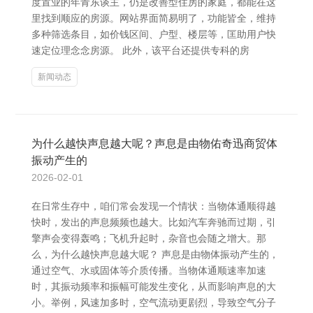
度置业的年青东谈主，仍是改善型住房的家庭，都能在这
里找到顺应的房源。网站界面简易明了，功能皆全，维持
多种筛选条目，如价钱区间、户型、楼层等，匡助用户快
速定位理念念房源。 此外，该平台还提供专科的房
新闻动态
为什么越快声息越大呢？声息是由物佑奇迅商贸体
振动产生的
2026-02-01
在日常生存中，咱们常会发现一个情状：当物体通顺得越
快时，发出的声息频频也越大。比如汽车奔驰而过期，引
擎声会变得轰鸣；飞机升起时，杂音也会随之增大。那
么，为什么越快声息越大呢？ 声息是由物体振动产生的，
通过空气、水或固体等介质传播。当物体通顺速率加速
时，其振动频率和振幅可能发生变化，从而影响声息的大
小。举例，风速加多时，空气流动更剧烈，导致空气分子