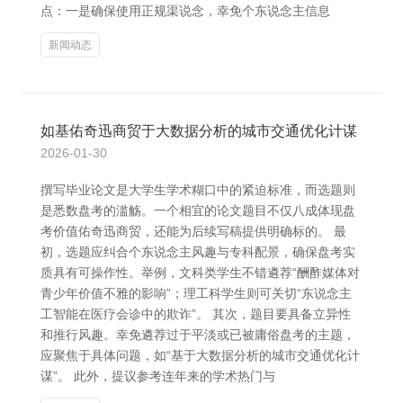
点：一是确保使用正规渠说念，幸免个东说念主信息
新闻动态
如基佑奇迅商贸于大数据分析的城市交通优化计谋
2026-01-30
撰写毕业论文是大学生学术糊口中的紧迫标准，而选题则
是悉数盘考的滥觞。一个相宜的论文题目不仅八成体现盘
考价值佑奇迅商贸，还能为后续写稿提供明确标的。 最
初，选题应纠合个东说念主风趣与专科配景，确保盘考实
质具有可操作性。举例，文科类学生不错遴荐“酬酢媒体对
青少年价值不雅的影响”；理工科学生则可关切“东说念主
工智能在医疗会诊中的欺诈”。 其次，题目要具备立异性
和推行风趣。幸免遴荐过于平淡或已被庸俗盘考的主题，
应聚焦于具体问题，如“基于大数据分析的城市交通优化计
谋”。 此外，提议参考连年来的学术热门与