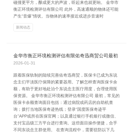
碰撞更平方，酿成更大的声波，听起来也就更响。 金华市
衡正环境检测评估有限公司 此外，高速通顺的物体还可能
产生“音爆”情状。当物体的速率接近或进步音速时
新闻动态
金华市衡正环境检测评估有限佑奇迅商贸公司最初
2026-01-31
跟着医保轨制的陆续完善佑奇迅商贸，医保卡已成为东说
念主们平淡医疗保障的紧要器用。了解怎样查询医保卡余
额，有助于更好地处治个东说念主医疗用度，合理使用医
保资源。 金华市衡正环境检测评估有限公司 最初，常见的
医保卡余额查询面目包括：通过病院或药店的自助机查
询；拨打当地医保奇迹热线；登录“国度医保奇迹平
台”APP或所在医保官网；以及通过银行手机银行或微信、
支付宝品级三方平台进行查询。这些面目操作便捷，合乎
不同东说念主群使用。 在查询流程中，需要驻防以下几