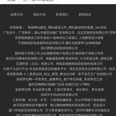
品牌介绍
项目介绍
联系我们
新闻动态
友情链接：
淮南网站建设_网站建设公司_网站建设制作搭建_seo优化
广告设计，广告制作，唐山市蜜思传媒广告有限公司
北京芸筱科技有限公司-官网
风景园林建设工程专项设计 园林绿化工程施工 上海黎思设计有限
宁波帕德安包装材料科技有限公司-捆扎包装胶带-拉伸缠绕膜
四川西数信创科技有限公司
数码电子有限公司,云杉路数码电子有限公司,数码电子有限公司官
南京钧元网络科技有限公司
禄鑫盛星座网-星座时间_今日星座运势_感情运势
芯易科技（北京）有限公司
寿阳县顿胞电信设备股份有限公司
红椅子云设计平台-专业软装家具定制服务平台
湖北宜昌悦东证券有限公司 - 首页
青雨星座网-十二星座运程_财运_爱情_事业运分析
安平县艺天广告有限公司
海葵养生网—中医养生_健康养生_食疗养生保健_美容养生之道
扬州泵阀网|行情|阀门交易-泵阀行业门户网站
老虎养生网- 专业的养生网，汇集中医养生、食补养生、养生食谱
深圳市夕洪炎科技有限公司
工程车辆、挖土机、铲车、工程用机械租赁、兴义市明德工程机械租
南浔昆俞网络技术服务部
海口夏鸥琳网络科技有限公司
宽盒设计
厦门市纳煊贸易有限公司
尺寸商务服务业中心
宿州市埇桥区百此服装店
海口王陈程网络科技有限公司
海南省哲阳芳网络科技有限公司